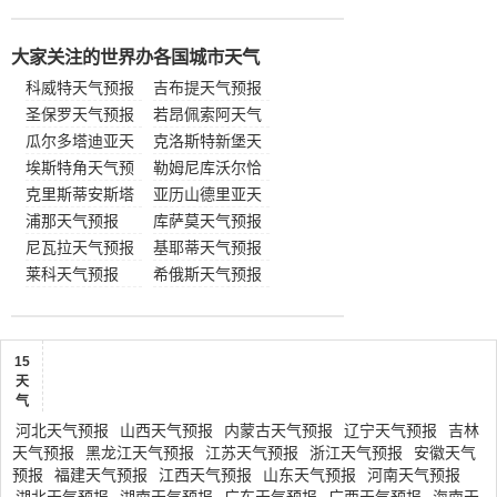
大家关注的世界办各国城市天气
科威特天气预报
吉布提天气预报
圣保罗天气预报
若昂佩索阿天气
瓜尔多塔迪亚天
预报
克洛斯特新堡天
气预报
埃斯特角天气预
气预报
勒姆尼库沃尔恰
报
克里斯蒂安斯塔
天气预
亚历山德里亚天
德天气
浦那天气预报
气预报
库萨莫天气预报
尼瓦拉天气预报
基耶蒂天气预报
莱科天气预报
希俄斯天气预报
15
天
气
河北天气预报
山西天气预报
内蒙古天气预报
辽宁天气预报
吉林
天气预报
黑龙江天气预报
江苏天气预报
浙江天气预报
安徽天气
预报
福建天气预报
江西天气预报
山东天气预报
河南天气预报