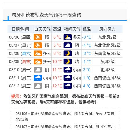
匈牙利德布勒森天气预报一周查询
日期/时间
白天天气
高温
夜间天气
低温
风向风力
08/06 (周四)
晴
6 ℃
多云
-3 ℃
东北风2级
08/07 (周五)
晴
5 ℃
阴
-4 ℃
东北偏北风2级
08/08 (
周六
)
多云
8 ℃
晴
-3 ℃
东南偏东风2级
08/09 (
周末
)
多云
10 ℃
晴
-1 ℃
东风2级
08/10 (周一)
阴
11 ℃
小雨
2 ℃
北风3级
08/11 (周二)
小雨
10 ℃
小雨
1 ℃
西南偏西风3级
08/12 (周三)
阴
12 ℃
小雨
4 ℃
西南偏西风3级
提示：
依匈牙利国家气象台监测，德布勒森天气预报一周前3
天为准确预报，后4天可能存在误差，仅供参考！
08月06日匈牙利德布勒森天气
白天：
晴 6℃
夜间：
多云 -3℃ 东
北风2级；
08月07日匈牙利德布勒森天气
白天：
晴 5℃
夜间：
阴 -4℃ 东北