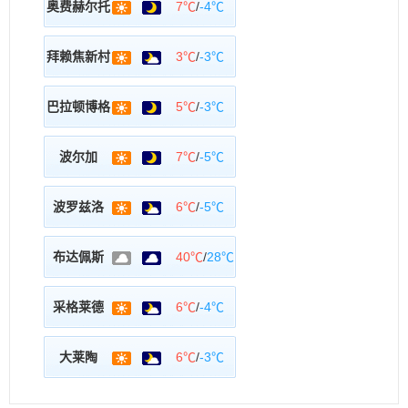
奥费赫尔托
7℃
/
-4℃
拜赖焦新村
3℃
/
-3℃
巴拉顿博格
5℃
/
-3℃
波尔加
7℃
/
-5℃
波罗兹洛
6℃
/
-5℃
布达佩斯
40℃
/
28℃
采格莱德
6℃
/
-4℃
大莱陶
6℃
/
-3℃