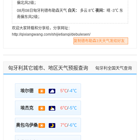
偏北风2级；
08月08日匈牙利德布勒森天气
白天：
多云 8℃
夜间：
晴 -3℃ 东
南偏东风2级；
欢迎大家转载和分享给，分享网址：
http://qixiangwang.com/shijietianqi/debulesen/
复制德布勒森3天天气发给好友
匈牙利其它城市、地区天气预报查询
匈牙利全国天气查询
埃尔德
5℃
/
-4℃
埃杰克
6℃
/
-5℃
奥包乌伊桑
7℃
/
-6℃