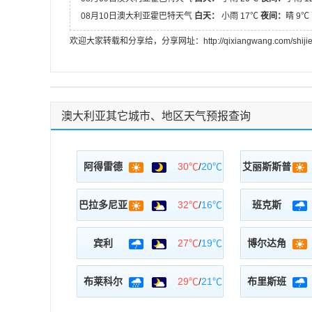
08月10日澳大利亚霍巴特天气
白天：
小雨 17℃
夜间：
晴 9
欢迎大家转载和分享给，分享网址：http://qixiangwang.com/shijietia
澳大利亚其它城市、地区天气预报查询
阿得雷德
30℃
/
20℃
艾丽斯斯普
巴拉多尼亚
32℃
/
16℃
班克斯
宾利
27℃
/
19℃
博尔达角
布莱科尔
29℃
/
21℃
布里斯班