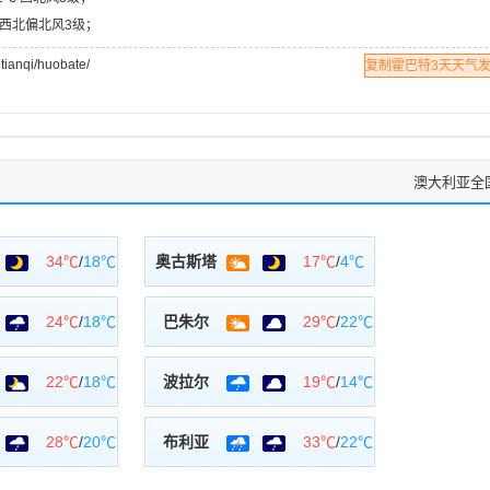
℃ 西北偏北风3级；
nqi/huobate/
复制霍巴特3天天气
澳大利亚全
34℃
/
18℃
奥古斯塔
17℃
/
4℃
24℃
/
18℃
巴朱尔
29℃
/
22℃
22℃
/
18℃
波拉尔
19℃
/
14℃
28℃
/
20℃
布利亚
33℃
/
22℃