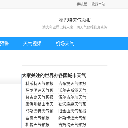
手机版
收藏本站
霍巴特天气预报
澳大利亚霍巴特末来一周天气预报信息查询
预警
天气视频
机场天气
大家关注的世界办各国城市天气
科威特天气预报
吉布提天气预报
萨戈明达天气预
沃尔夫斯堡天气
报
普吉岛天气预报
预报
伍尔古尔加天气
柔佛州新山市天
预报
勒沃库森天气预
气预报
马斯巴特天气预
报
旧金山天气预报
报
塞雷天气预报
萨斯卡通天气预
札幌天气预报
报
吉姆纳天气预报