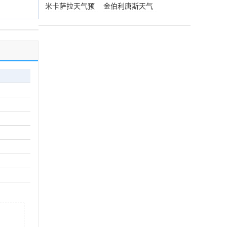
预报
米卡萨拉天气预
金伯利唐斯天气
报
预报