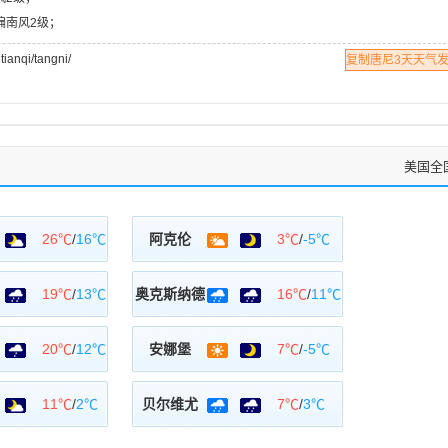
南偏南风2级；
qi/tangni/
复制唐尼3天天气
美国全
26℃
/
16℃
阿克伦
3℃
/
-5℃
19℃
/
13℃
奥克斯纳德
16℃
/
11℃
20℃
/
12℃
安娜堡
7℃
/
-5℃
11℃
/
2℃
贝尔维尤
7℃
/
3℃