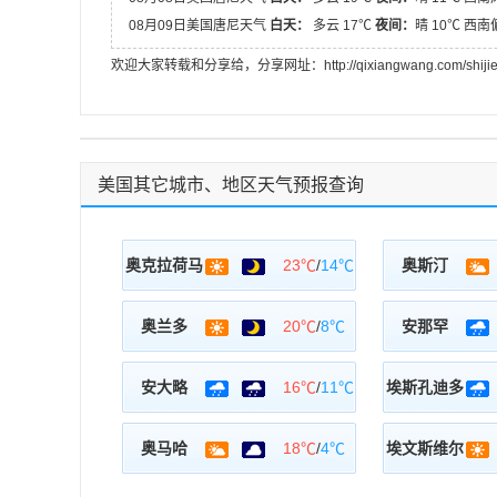
08月09日美国唐尼天气
白天：
多云 17℃
夜间：
晴 10℃ 西
欢迎大家转载和分享给，分享网址：http://qixiangwang.com/shijietian
美国其它城市、地区天气预报查询
奥克拉荷马
23℃
/
14℃
奥斯汀
奥兰多
20℃
/
8℃
安那罕
安大略
16℃
/
11℃
埃斯孔迪多
奥马哈
18℃
/
4℃
埃文斯维尔