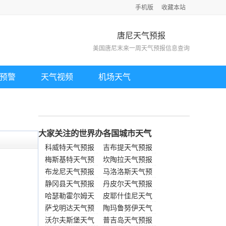
手机版
收藏本站
唐尼天气预报
美国唐尼末来一周天气预报信息查询
预警
天气视频
机场天气
大家关注的世界办各国城市天气
科威特天气预报
吉布提天气预报
梅斯基特天气预
坎陶拉天气预报
报
布龙尼天气预报
马洛洛斯天气预
静冈县天气预报
报
丹皮尔天气预报
哈瑟勒霍尔姆天
皮耶什佳尼天气
气预报
萨戈明达天气预
预报
陶玛鲁努伊天气
报
沃尔夫斯堡天气
预报
普吉岛天气预报