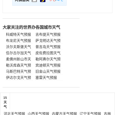
大家关注的世界办各国城市天气
科威特天气预报
吉布提天气预报
布龙尼天气预报
萨戈明达天气预
沃尔夫斯堡天气
报
普吉岛天气预报
预报
伍尔古尔加天气
皮佐费拉图天气
预报
柔佛州新山市天
预报
勒阿弗尔天气预
气预报
勒沃库森天气预
报
宾迪顿天气预报
报
马斯巴特天气预
旧金山天气预报
报
伊达尔戈天气预
塞雷天气预报
报
15
天
气
河北天气预报
山西天气预报
内蒙古天气预报
辽宁天气预报
吉林