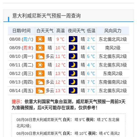
意大利威尼斯天气预报一周查询
日期/时间
白天天气
高温
夜间天气
低温
风向风力
08/08 (
周六
)
晴
9 ℃
晴
2 ℃
东北偏北风2级
08/09 (
周末
)
晴
10 ℃
晴
4 ℃
南风2级
08/10 (周一)
多云
11 ℃
晴
5 ℃
东北偏东风2级
08/11 (周二)
晴
12 ℃
晴
4 ℃
东北偏东风3级
08/12 (周三)
晴
13 ℃
晴
6 ℃
东南风2级
08/13 (周四)
多云
12 ℃
晴
7 ℃
东南偏南风2级
08/14 (周五)
多云
13 ℃
晴
7 ℃
东北偏东风2级
提示：
依意大利国家气象台监测，威尼斯天气预报一周前3天
为准确预报，后4天可能存在误差，仅供参考！
08月08日意大利威尼斯天气
白天：
晴 9℃
夜间：
晴 2℃ 东北偏
北风2级；
08月09日意大利威尼斯天气
白天：
晴 10℃
夜间：
晴 4℃ 南风2