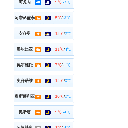
阿戈内
9℃
/
-3℃
阿夸彭登泰
5℃
/
-3℃
安齐奥
13℃
/
2℃
奥尔比亚
11℃
/
4℃
奥尔维托
7℃
/
-1℃
奥齐诺维
12℃
/
0℃
奥斯蒂利亚
10℃
/
0℃
奥斯塔
9℃
/
-4℃
阿佩基奥
3℃
/
-4℃