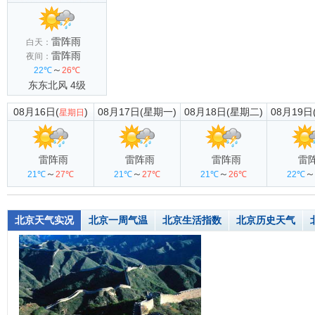
雷阵雨
白天：
雷阵雨
夜间：
～
22℃
26℃
东东北风 4级
08月16日(
)
08月17日(星期一)
08月18日(星期二)
08月19日
星期日
雷阵雨
雷阵雨
雷阵雨
雷
～
～
～
～
21℃
27℃
21℃
27℃
21℃
26℃
22℃
北京天气实况
北京一周气温
北京生活指数
北京历史天气