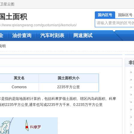
卫星云图
国土面积
国内区号
国际区号
www.qixiangwang.com/guotumianji/kemoluo/
全
油价查询
汽车时刻表
网速测试
说明
非
英文名
国土面积大小
Comoros
2235平方公里
通常是指的是陆地面积计算的，包括科摩罗领土面积、辖区内岛屿面积、科摩
235平方公里,通常也写成2235平方千米、0.2235万平方公里