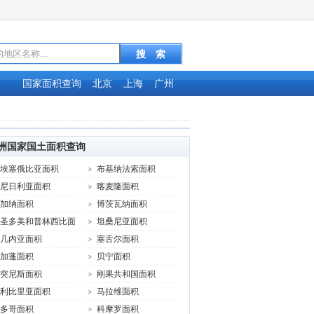
国家面积查询
北京
上海
广州
洲国家国土面积查询
埃塞俄比亚面积
布基纳法索面积
尼日利亚面积
喀麦隆面积
加纳面积
博茨瓦纳面积
圣多美和普林西比面
坦桑尼亚面积
几内亚面积
塞舌尔面积
加蓬面积
贝宁面积
突尼斯面积
刚果共和国面积
利比里亚面积
马拉维面积
多哥面积
科摩罗面积