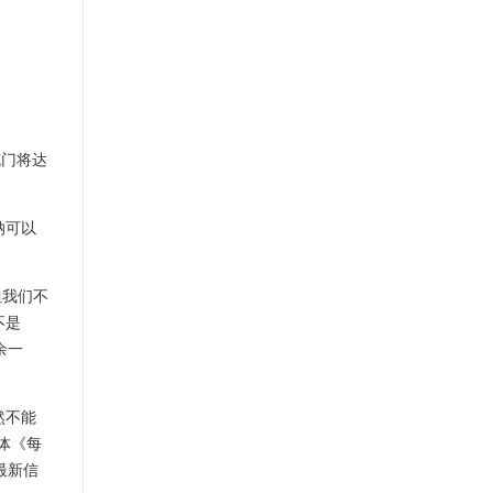
克门将达
纳可以
但我们不
不是
余一
然不能
体《每
最新信