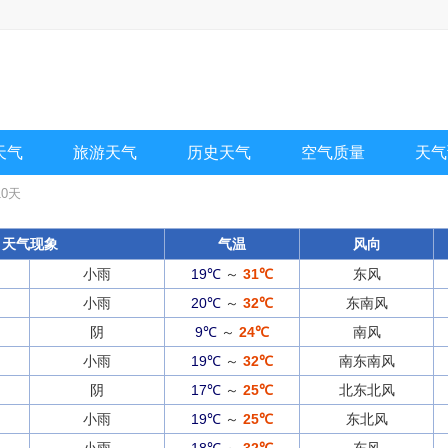
天气
旅游天气
历史天气
空气质量
天气
0天
天气现象
气温
风向
小雨
19℃
～
31℃
东风
小雨
20℃
～
32℃
东南风
阴
9℃
～
24℃
南风
小雨
19℃
～
32℃
南东南风
阴
17℃
～
25℃
北东北风
小雨
19℃
～
25℃
东北风