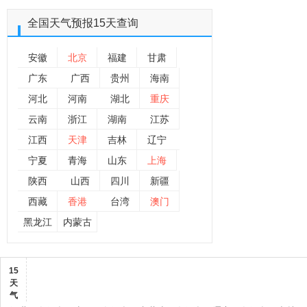
全国
天气预报15天查询
安徽
北京
福建
甘肃
广东
广西
贵州
海南
河北
河南
湖北
重庆
云南
浙江
湖南
江苏
江西
天津
吉林
辽宁
宁夏
青海
山东
上海
陕西
山西
四川
新疆
西藏
香港
台湾
澳门
黑龙江
内蒙古
15
天
气