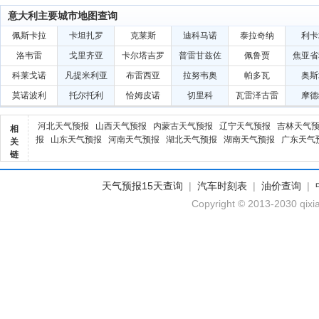
意大利主要城市地图查询
佩斯卡拉
卡坦扎罗
克莱斯
迪科马诺
泰拉奇纳
利卡
洛韦雷
戈里齐亚
卡尔塔吉罗
普雷甘兹佐
佩鲁贾
焦亚省
科莱戈诺
凡提米利亚
布雷西亚
拉努韦奥
帕多瓦
奥斯
莫诺波利
托尔托利
恰姆皮诺
切里科
瓦雷泽古雷
摩德
河北天气预报
山西天气预报
内蒙古天气预报
辽宁天气预报
吉林天气
相
报
山东天气预报
河南天气预报
湖北天气预报
湖南天气预报
广东天气
关
链
天气预报15天查询
|
汽车时刻表
|
油价查询
|
Copyright © 2013-2030 qixi