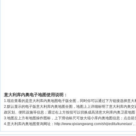
意大利库内奥电子地图使用说明：
1.现在查看的是意大利库内奥地图电子版全图，同时你可以通过下方链接选择意大利
2.默认显示的电子版意大利库内奥地图全图，地图上上详细标明了意大利库内奥
政区划、便民设施等信息；通过右上方按扭可以切换成高清意大利库内奥卫星地图
3.地图左上方有地图操作图标，上下滑动标尺可放大缩小库内奥地图信息；点击箭
4.意大利库内奥地图查询网址：http://www.qixiangwang.com/shijieditu/kune