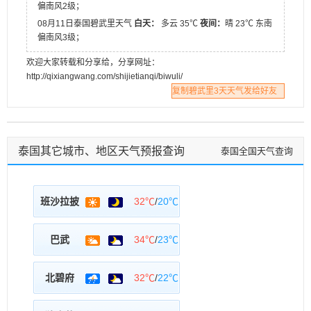
偏南风2级；
08月11日泰国碧武里天气
白天：
多云 35℃
夜间：
晴 23℃ 东南
偏南风3级；
欢迎大家转载和分享给，分享网址：
http://qixiangwang.com/shijietianqi/biwuli/
复制碧武里3天天气发给好友
泰国其它城市、地区天气预报查询
泰国全国天气查询
班沙拉披
32℃
/
20℃
巴武
34℃
/
23℃
北碧府
32℃
/
22℃