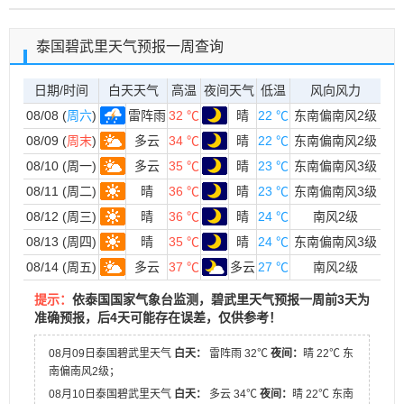
泰国碧武里天气预报一周查询
日期/时间
白天天气
高温
夜间天气
低温
风向风力
08/08 (
周六
)
雷阵雨
32 ℃
晴
22 ℃
东南偏南风2级
08/09 (
周末
)
多云
34 ℃
晴
22 ℃
东南偏南风2级
08/10 (周一)
多云
35 ℃
晴
23 ℃
东南偏南风3级
08/11 (周二)
晴
36 ℃
晴
23 ℃
东南偏南风3级
08/12 (周三)
晴
36 ℃
晴
24 ℃
南风2级
08/13 (周四)
晴
35 ℃
晴
24 ℃
东南偏南风3级
08/14 (周五)
多云
37 ℃
多云
27 ℃
南风2级
提示：
依泰国国家气象台监测，碧武里天气预报一周前3天为
准确预报，后4天可能存在误差，仅供参考！
08月09日泰国碧武里天气
白天：
雷阵雨 32℃
夜间：
晴 22℃ 东
南偏南风2级；
08月10日泰国碧武里天气
白天：
多云 34℃
夜间：
晴 22℃ 东南