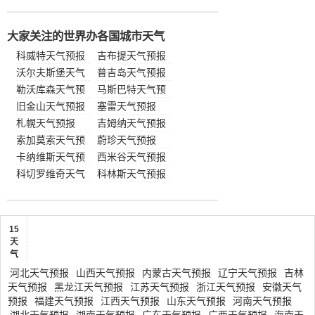
大家关注的世界办各国城市天气
科威特天气预报
吉布提天气预报
沃尔夫斯堡天气
普吉岛天气预报
预报
勒沃库森天气预
马斯巴特天气预
报
旧金山天气预报
报
塞雷天气预报
札幌天气预报
吉姆纳天气预报
索加莫索天气预
蔚珍天气预报
报
卡纳维斯天气预
西米谷天气预报
报
科切罗维奇天气
科林斯天气预报
预报
15
天
气
河北天气预报
山西天气预报
内蒙古天气预报
辽宁天气预报
吉林
天气预报
黑龙江天气预报
江苏天气预报
浙江天气预报
安徽天气
预报
福建天气预报
江西天气预报
山东天气预报
河南天气预报