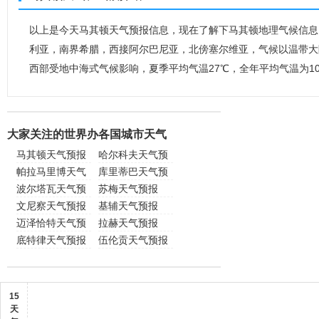
以上是今天马其顿天气预报信息，现在了解下马其顿地理气候信息；
利亚，南界希腊，西接阿尔巴尼亚，北傍塞尔维亚，气候以温带大陆
西部受地中海式气候影响，夏季平均气温27℃，全年平均气温为1
大家关注的世界办各国城市天气
马其顿天气预报
哈尔科夫天气预
帕拉马里博天气
报
库里蒂巴天气预
预报
波尔塔瓦天气预
报
苏梅天气预报
报
文尼察天气预报
基辅天气预报
迈泽恰特天气预
拉赫天气预报
报
底特律天气预报
伍伦贡天气预报
15
天