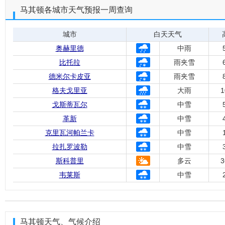
马其顿各城市天气预报一周查询
城市
白天天气
奥赫里德
中雨
比托拉
雨夹雪
德米尔卡皮亚
雨夹雪
格夫戈里亚
大雨
1
戈斯蒂瓦尔
中雪
革新
中雪
克里瓦河帕兰卡
中雪
拉扎罗波勒
中雪
斯科普里
多云
3
韦莱斯
中雪
马其顿天气、气候介绍