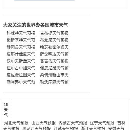
大家关注的世界办各国城市天气
科威特天气预报
吉布提天气预报
梅斯基特天气预
布龙尼天气预报
报
静冈县天气预报
哈瑟勒霍尔姆天
皮耶什佳尼天气
气预报
萨戈明达天气预
预报
沃尔夫斯堡天气
报
普吉岛天气预报
预报
伍尔古尔加天气
佩皮尼昂天气预
预报
皮佐费拉图天气
报
柔佛州新山市天
预报
勒阿弗尔天气预
气预报
勒沃库森天气预
报
报
15
天
气
河北天气预报
山西天气预报
内蒙古天气预报
辽宁天气预报
吉林
天气预报
黑龙江天气预报
江苏天气预报
浙江天气预报
安徽天气