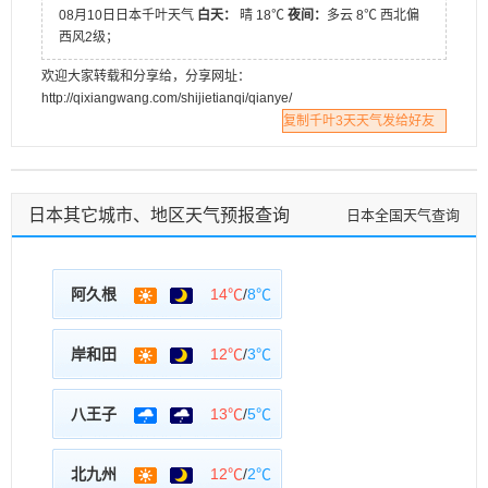
08月10日日本千叶天气
白天：
晴 18℃
夜间：
多云 8℃ 西北偏
西风2级；
欢迎大家转载和分享给，分享网址：
http://qixiangwang.com/shijietianqi/qianye/
复制千叶3天天气发给好友
日本其它城市、地区天气预报查询
日本全国天气查询
阿久根
14℃
/
8℃
岸和田
12℃
/
3℃
八王子
13℃
/
5℃
北九州
12℃
/
2℃