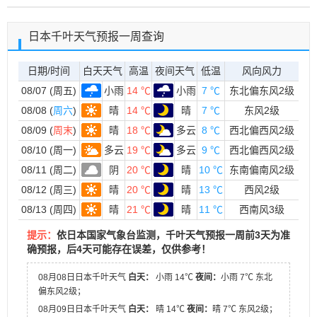
日本千叶天气预报一周查询
日期/时间
白天天气
高温
夜间天气
低温
风向风力
08/07 (周五)
小雨
14 ℃
小雨
7 ℃
东北偏东风2级
08/08 (
周六
)
晴
14 ℃
晴
7 ℃
东风2级
08/09 (
周末
)
晴
18 ℃
多云
8 ℃
西北偏西风2级
08/10 (周一)
多云
19 ℃
多云
9 ℃
西北偏西风2级
08/11 (周二)
阴
20 ℃
晴
10 ℃
东南偏南风2级
08/12 (周三)
晴
20 ℃
晴
13 ℃
西风2级
08/13 (周四)
晴
21 ℃
晴
11 ℃
西南风3级
提示：
依日本国家气象台监测，千叶天气预报一周前3天为准
确预报，后4天可能存在误差，仅供参考！
08月08日日本千叶天气
白天：
小雨 14℃
夜间：
小雨 7℃ 东北
偏东风2级；
08月09日日本千叶天气
白天：
晴 14℃
夜间：
晴 7℃ 东风2级；