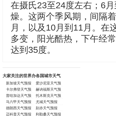
在摄氏23至24度左右；6
燥。这两个季风期，间隔着
月，以及10月到11月。
多变，阳光酷热，下午经
达到35度。
大家关注的世界办各国城市天气
新加坡天气预报
爱沙尼亚天气预
卡尔弗登天气预
报
赫讷福斯天气预
报
普哇加达天气预
报
托木斯克天气预
报
马六甲天气预报
报
尤城天气预报
德朗西天气预报
刻赤天气预报
迈科普天气预报
利勒桑天气预报