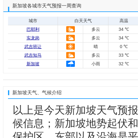
新加坡各城市天气预报一周查询
城市
白天天气
高温
巴耶利
多云
34 ℃
实龙岗
多云
34 ℃
武吉班让
晴
0 ℃
武吉知马
多云
33 ℃
新加坡
小雨
32 ℃
新加坡天气、气候介绍
以上是今天新加坡天气预
候信息；新加坡地势起伏
保护区，东部以及沿海是