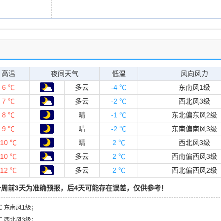
高温
夜间天气
低温
风向风力
6 ℃
多云
-4 ℃
东南风1级
7 ℃
多云
-2 ℃
西北风3级
8 ℃
晴
-1 ℃
东北偏东风2级
9 ℃
晴
-2 ℃
东南偏南风3级
10 ℃
晴
2 ℃
西北风3级
10 ℃
多云
2 ℃
西南偏西风3级
12 ℃
多云
2 ℃
西北偏西风2级
周前3天为准确预报，后4天可能存在误差，仅供参考！
4℃ 东南风1级；
2℃ 西北风3级；