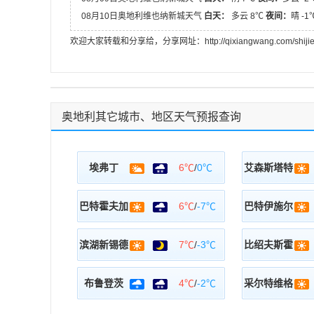
08月10日奥地利维也纳新城天气
白天：
多云 8℃
夜间：
晴 -
欢迎大家转载和分享给，分享网址：http://qixiangwang.com/shijietian
奥地利其它城市、地区天气预报查询
埃弗丁
6℃
/
0℃
艾森斯塔特
巴特霍夫加
6℃
/
-7℃
巴特伊施尔
滨湖新锡德
7℃
/
-3℃
比绍夫斯霍
布鲁登茨
4℃
/
-2℃
采尔特维格