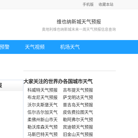
手机版
收藏本站
维也纳新城天气预报
奥地利维也纳新城末来一周天气预报信息查询
预警
天气视频
机场天气
大家关注的世界办各国城市天气
报
科威特天气预报
吉布提天气预报
布龙尼天气预报
萨戈明达天气预
沃尔夫斯堡天气
报
普吉岛天气预报
预报
伍尔古尔加天气
皮佐费拉图天气
预报
柔佛州新山市天
预报
勒阿弗尔天气预
气预报
勒沃库森天气预
报
宾迪顿天气预报
报
马斯巴特天气预
旧金山天气预报