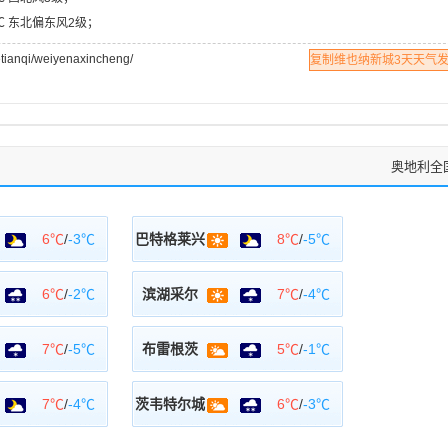
1℃ 东北偏东风2级；
qi/weiyenaxincheng/
复制维也纳新城3天天气
奥地利全
6℃
/
-3℃
巴特格莱兴
8℃
/
-5℃
6℃
/
-2℃
滨湖采尔
7℃
/
-4℃
7℃
/
-5℃
布雷根茨
5℃
/
-1℃
7℃
/
-4℃
茨韦特尔城
6℃
/
-3℃