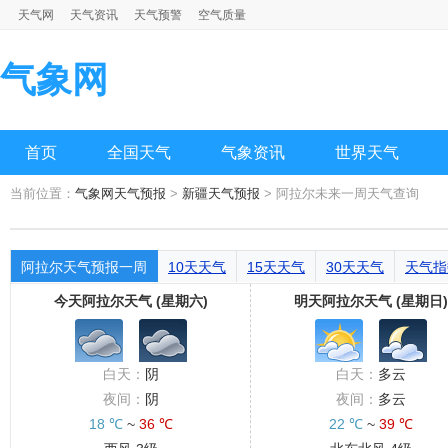
天气网
天气资讯
天气预警
空气质量
气象网
首页
全国天气
气象资讯
世界天气
当前位置：
气象网天气预报
>
新疆天气预报
> 阿拉尔未来一周天气查询
阿拉尔天气预报一周
10天天气
15天天气
30天天气
天气指
今天阿拉尔天气 (星期六)
明天阿拉尔天气 (星期日)
白天：
阴
白天：
多云
夜间：
阴
夜间：
多云
18 ℃
~
36 ℃
22 ℃
~
39 ℃