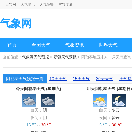
天气网
天气资讯
天气预警
空气质量
气象网
首页
全国天气
气象资讯
世界天气
当前位置：
气象网天气预报
>
新疆天气预报
> 阿勒泰地区未来一周天气查询
阿勒泰天气预报一周
10天天气
15天天气
30天天气
天气指
今天阿勒泰天气 (星期六)
明天阿勒泰天气 (星期日)
白天：
阴
白天：
多云
夜间：
阴
夜间：
多云
16 ℃
~
30 ℃
15 ℃
~
30 ℃