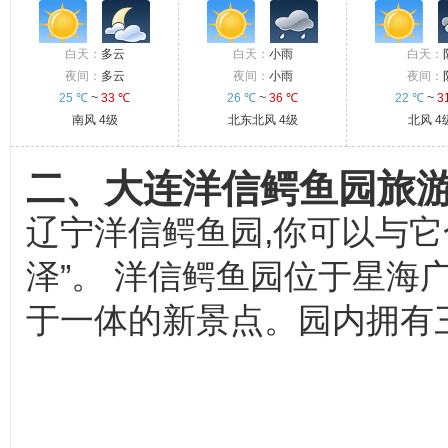
白天：
多云
白天：
小雨
白天：
夜间：
多云
夜间：
小雨
夜间：
25 ℃
~
33 ℃
26 ℃
~
36 ℃
22 ℃
~
3
南风 4级
北东北风 4级
北风 4
二、大连洋信鳄鱼园旅
辽宁洋信鳄鱼园,你可以与
泽”。 洋信鳄鱼园位于星
于一体的新景点。园内拥有