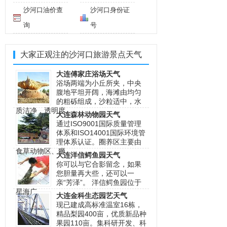
沙河口油价查
沙河口身份证
询
号
大家正观注的沙河口旅游景点天气
大连傅家庄浴场天气
浴场两端为小丘所夹，中央
腹地平坦开阔，海滩由均匀
的粗砾组成，沙粒适中，水
质洁净，透明度
大连森林动物园天气
通过ISO9001国际质量管理
体系和ISO14001国际环境管
理体系认证。圈养区主要由
食草动物区、狮
大连洋信鳄鱼园天气
你可以与它合影留念，如果
您胆量再大些，还可以一
亲“芳泽”。 洋信鳄鱼园位于
星海广
大连金科生态园艺天气
现已建成高标准温室16栋，
精品梨园400亩，优质新品种
果园110亩。集科研开发、科