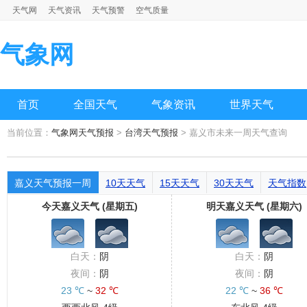
天气网
天气资讯
天气预警
空气质量
气象网
首页
全国天气
气象资讯
世界天气
当前位置：
气象网天气预报
>
台湾天气预报
> 嘉义市未来一周天气查询
嘉义天气预报一周
10天天气
15天天气
30天天气
天气指数
今天嘉义天气 (星期五)
明天嘉义天气 (星期六)
白天：
阴
白天：
阴
夜间：
阴
夜间：
阴
23 ℃
~
32 ℃
22 ℃
~
36 ℃