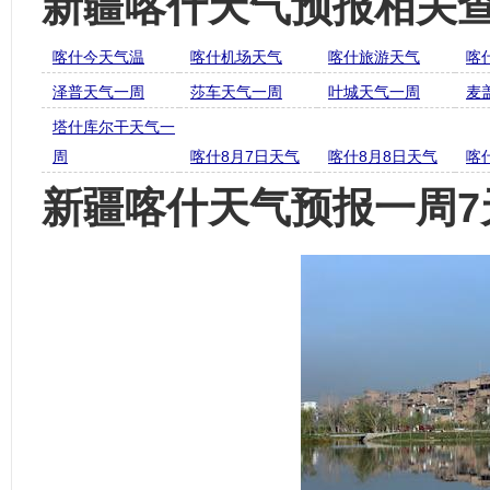
新疆喀什天气预报相关
喀什今天气温
喀什机场天气
喀什旅游天气
喀
泽普天气一周
莎车天气一周
叶城天气一周
麦
塔什库尔干天气一
周
喀什8月7日天气
喀什8月8日天气
喀
新疆喀什天气预报一周7天