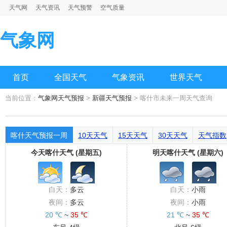
天气网
天气资讯
天气预警
空气质量
气象网
首页
全国天气
气象资讯
世界天气
当前位置：
气象网天气预报
>
新疆天气预报
> 喀什市未来一周天气查询
喀什天气预报一周
10天天气
15天天气
30天天气
天气指数
今天喀什天气 (星期五)
明天喀什天气 (星期六)
白天：
多云
白天：
小雨
夜间：
多云
夜间：
小雨
20 ℃
~
35 ℃
21 ℃
~
35 ℃