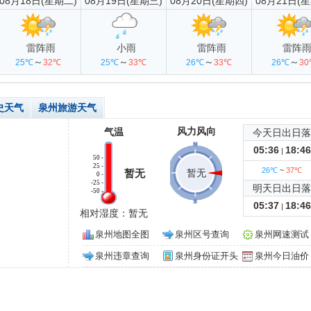
08月18日(星期二)
08月19日(星期三)
08月20日(星期四)
08月21日(
雷阵雨
小雨
雷阵雨
雷阵
～
～
～
～
25℃
32℃
25℃
33℃
26℃
33℃
26℃
3
史天气
泉州旅游天气
风力风向
气温
今天日出日落
05:36
18:46
|
50 -
25 -
26℃
~
37℃
暂无
暂无
0 -
-25 -
明天日出日落
-50 -
05:37
18:46
|
相对湿度：暂无
泉州地图全图
泉州区号查询
泉州网速测试
泉州违章查询
泉州身份证开头
泉州今日油价