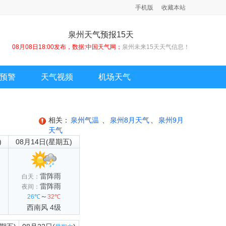
手机版
收藏本站
泉州天气预报15天
08月08日18:00发布，数据:中国天气网；
泉州未来15天天气信息！
预警
天气视频
机场天气
相关：
泉州气温
、
泉州8月天气
、
泉州9月
天气
)
08月14日(星期五)
雷阵雨
白天：
雷阵雨
夜间：
～
26℃
32℃
西南风 4级