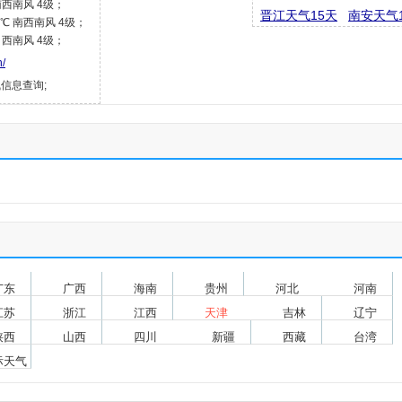
 南西南风 4级；
晋江天气15天
南安天气
6℃ 南西南风 4级；
℃ 西南风 4级；
n/
气信息查询;
广东
广西
海南
贵州
河北
河南
江苏
浙江
江西
天津
吉林
辽宁
陕西
山西
四川
新疆
西藏
台湾
际天气