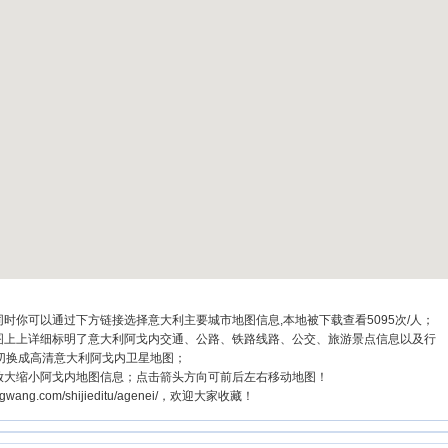
时你可以通过下方链接选择意大利主要城市地图信息,本地被下载查看5095次/人；
地图上上详细标明了意大利阿戈内交通、公路、铁路线路、公交、旅游景点信息以及行
切换成高清意大利阿戈内卫星地图；
放大缩小阿戈内地图信息；点击箭头方向可前后左右移动地图！
ang.com/shijieditu/agenei/，欢迎大家收藏！