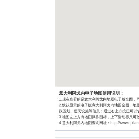
意大利阿戈内电子地图使用说明：
1.现在查看的是意大利阿戈内地图电子版全图，同
2.默认显示的电子版意大利阿戈内地图全图，
政区划、便民设施等信息；通过右上方按扭可以
3.地图左上方有地图操作图标，上下滑动标尺可
4.意大利阿戈内地图查询网址：http://www.qixiangw