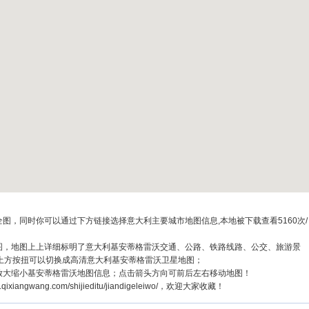
图，同时你可以通过下方链接选择意大利主要城市地图信息,本地被下载查看5160次/
全图，地图上上详细标明了意大利基安蒂格雷沃交通、公路、铁路线路、公交、旅游景
上方按扭可以切换成高清意大利基安蒂格雷沃卫星地图；
可放大缩小基安蒂格雷沃地图信息；点击箭头方向可前后左右移动地图！
ngwang.com/shijieditu/jiandigeleiwo/，欢迎大家收藏！