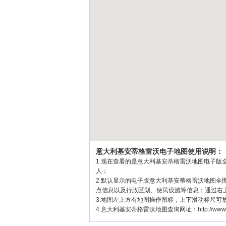
意大利基安蒂格雷沃电子地图使用说明：
1.现在查看的是意大利基安蒂格雷沃地图电子版全
人；
2.默认显示的电子版意大利基安蒂格雷沃地图
点信息以及行政区划、便民设施等信息；通过右
3.地图左上方有地图操作图标，上下滑动标尺
4.意大利基安蒂格雷沃地图查询网址：http://www.qixia