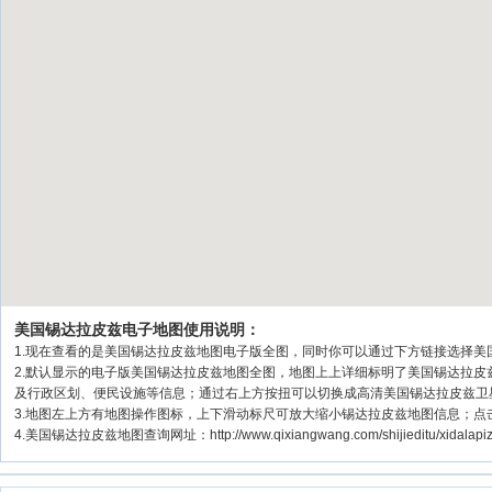
美国锡达拉皮兹电子地图使用说明：
1.现在查看的是美国锡达拉皮兹地图电子版全图，同时你可以通过下方链接选择美国
2.默认显示的电子版美国锡达拉皮兹地图全图，地图上上详细标明了美国锡达拉
及行政区划、便民设施等信息；通过右上方按扭可以切换成高清美国锡达拉皮兹卫
3.地图左上方有地图操作图标，上下滑动标尺可放大缩小锡达拉皮兹地图信息；点
4.美国锡达拉皮兹地图查询网址：http://www.qixiangwang.com/shijieditu/xidal