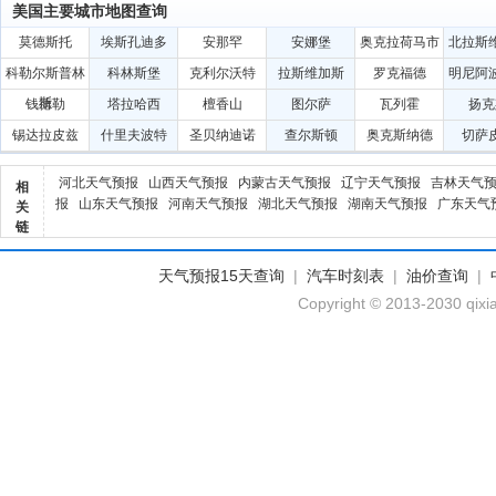
美国主要城市地图查询
莫德斯托
埃斯孔迪多
安那罕
安娜堡
奥克拉荷马市
北拉斯
科勒尔斯普林
科林斯堡
克利尔沃特
拉斯维加斯
罗克福德
明尼阿
斯
钱德勒
塔拉哈西
檀香山
图尔萨
瓦列霍
扬克
锡达拉皮兹
什里夫波特
圣贝纳迪诺
查尔斯顿
奥克斯纳德
切萨
河北天气预报
山西天气预报
内蒙古天气预报
辽宁天气预报
吉林天气
相
报
山东天气预报
河南天气预报
湖北天气预报
湖南天气预报
广东天气
关
链
天气预报15天查询
|
汽车时刻表
|
油价查询
|
Copyright © 2013-2030 qixi