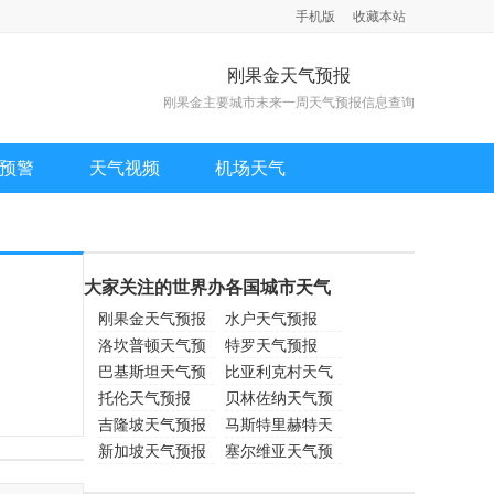
手机版
收藏本站
刚果金天气预报
刚果金主要城市末来一周天气预报信息查询
预警
天气视频
机场天气
大家关注的世界办各国城市天气
刚果金天气预报
水户天气预报
洛坎普顿天气预
特罗天气预报
报
巴基斯坦天气预
比亚利克村天气
报
托伦天气预报
预报
贝林佐纳天气预
吉隆坡天气预报
报
马斯特里赫特天
新加坡天气预报
气预报
塞尔维亚天气预
报