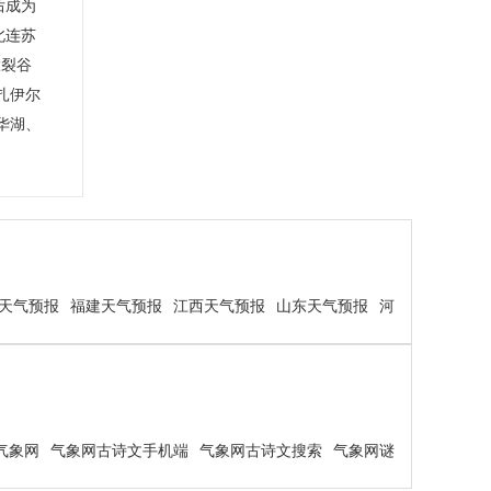
后成为
北连苏
大裂谷
扎伊尔
华湖、
。
天气预报
福建天气预报
江西天气预报
山东天气预报
河
气象网
气象网古诗文手机端
气象网古诗文搜索
气象网谜