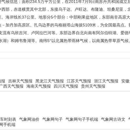
候信息；面积234.5万平方公里，在2011年7月9日南苏丹共和国成立
中西部，赤道横贯其中北部，东接乌干达、卢旺达、布隆迪、坦桑尼亚，
。海岸线长37公里。地形分5个部分：中部刚果盆地区，东部南非高原
－加丹加高原区。扎乌边界的马格丽塔山海拔5109米，为全国最高点。
要支流有乌班吉河、卢阿拉巴河等。东部边界自北向南有阿尔伯特湖、爱德
深水湖）和姆韦鲁湖等。南纬5°以北属热带雨林气候，以南属热带草原气候
预报
吉林天气预报
黑龙江天气预报
江苏天气预报
浙江天气预报
安徽
广西天气预报
海南天气预报
四川天气预报
贵州天气预报
车时刻表
气象网油价
气象网句子
气象网句子手机端
气象网古诗文
网手机端