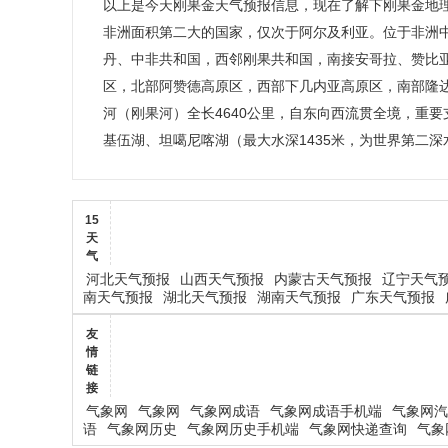
以上是今天刚果金天气预报信息，现在了解下刚果金地理气
非洲面积第二大的国家，仅次于阿尔及利亚。位于非洲
丹、中非共和国，西邻刚果共和国，南接安哥拉、赞比亚
区，北部阿赞德高原区，西部下几内亚高原区，南部隆达
河（刚果河）全长4640公里，自东向西流贯全境，重
基伍湖、坦噶尼喀湖（最大水深1435米，为世界第二
15
天
气
河北天气预报
山西天气预报
内蒙古天气预报
辽宁天气
南天气预报
湖北天气预报
湖南天气预报
广东天气预报
友
情
链
接
气象网
气象网
气象网成语
气象网成语手机端
气象网汽
语
气象网历史
气象网历史手机端
气象网快递查询
气象