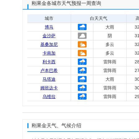
刚果金各城市天气预报一周查询
城市
白天天气
博马
大雨
3
金沙萨
阴
3
基桑加尼
多云
3
卡南加
多云
3
利卡西
雷阵雨
2
卢本巴希
雷阵雨
2
马塔迪
大雨
3
姆班达卡
雷阵雨
3
乌维拉
雷阵雨
2
刚果金天气、气候介绍