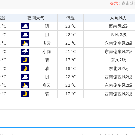
提示：
点击城
高温
夜间天气
低温
风向风力
2 ℃
阴
23 ℃
西南风2级
1 ℃
阴
22 ℃
西风 3级
2 ℃
多云
21 ℃
东南偏南风2级
2 ℃
小雨
21 ℃
东南偏东风2级
8 ℃
晴
17 ℃
东风2级
7 ℃
晴
16 ℃
东北风2级
0 ℃
阴
22 ℃
西南偏西风2级
0 ℃
多云
22 ℃
东南偏东风2级
9 ℃
晴
17 ℃
西南偏西风2级