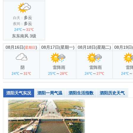
多云
白天：
多云
夜间：
～
24℃
31℃
东东南风 3级
08月16日(
)
08月17日(星期一)
08月18日(星期二)
08月19日
星期日
阴
雷阵雨
雷阵雨
雷
～
～
～
～
24℃
31℃
25℃
28℃
24℃
27℃
24℃
泗阳天气实况
泗阳一周气温
泗阳生活指数
泗阳历史天气