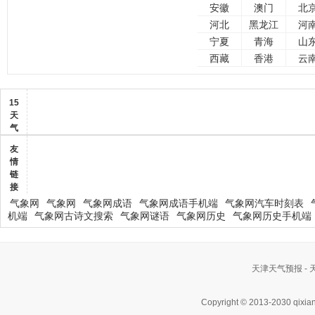
安徽
澳门
北
河北
黑龙江
河
宁夏
青海
山
西藏
香港
云
15
天
气
友
情
链
接
气象网
气象网
气象网成语
气象网成语手机端
气象网汽车时刻表
机端
气象网古诗文搜索
气象网谜语
气象网历史
气象网历史手机端
天津天气预报 -
Copyright © 2013-2030 qixia