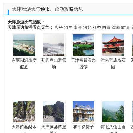
天津旅游天气预报、旅游攻略信息
天津旅游天气指数：
天津周边旅游景点天气：
和平
河西
南开
河北
红桥
西青
津南
武清
东丽湖温泉度
蓟县盘山滑雪
天津帝景温泉
津南宝成奇石
假旅
场
度假
园
天津蓟县梨木
天津蓟县黄崖
和平瓷房子
河北八仙山自