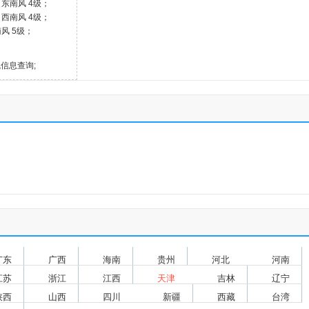
℃ 东南风 4级；
℃ 西南风 4级；
南风 5级；
气信息查询;
广东
广西
海南
贵州
河北
河南
江苏
浙江
江西
天津
吉林
辽宁
陕西
山西
四川
新疆
西藏
台湾