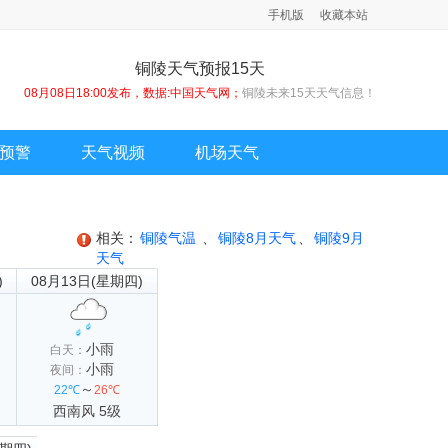
手机版
收藏本站
铜陵天气预报15天
08月08日18:00发布，数据:中国天气网；
铜陵未来15天天气信息！
预警
天气视频
机场天气
相关：
铜陵气温
、
铜陵8月天气
、
铜陵9月
天气
)
08月13日(星期四)
小雨
白天：
小雨
夜间：
～
22℃
26℃
西南风 5级