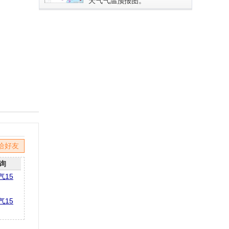
天气气温预报图。
给好友
询
气15
气15