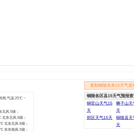
复制铜陵末来15天气发
铜陵各区县15天气预报查
雨,气温:25℃ ~
铜官山天气15
狮子山天
天
天
北东北风 5级；
郊区天气15天
铜陵县天
℃ 北东北风 6级；
5℃ 北东北风 6级；
天
6℃ 东东南风 5级；