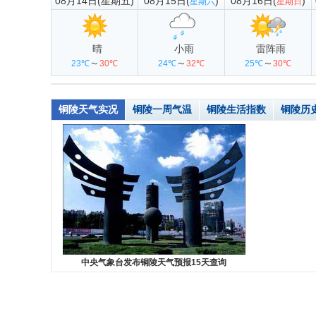
08月14日(星期五)
08月15日(
)
08月16日(
)
星期六
星期日
晴
小雨
雷阵雨
～
～
～
23℃
30℃
24℃
32℃
25℃
30℃
铜陵天气实况
铜陵一周气温
铜陵生活指数
铜陵历
中央气象台发布铜陵天气预报15天查询