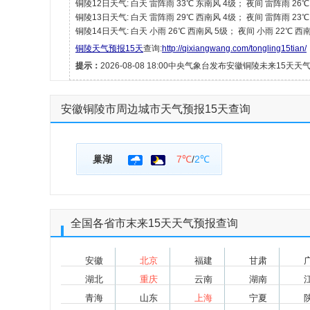
铜陵12日天气: 白天 雷阵雨 33℃ 东南风 4级； 夜间 雷阵雨 26
铜陵13日天气: 白天 雷阵雨 29℃ 西南风 4级； 夜间 雷阵雨 23
铜陵14日天气: 白天 小雨 26℃ 西南风 5级； 夜间 小雨 22℃ 西
铜陵天气预报15天
查询:
http://qixiangwang.com/tongling15tian/
提示：
2026-08-08 18:00中央气象台发布安徽铜陵未来15天天
安徽铜陵市周边城市天气预报15天查询
巢湖
7℃
/
2℃
全国各省市末来15天天气预报查询
安徽
北京
福建
甘肃
湖北
重庆
云南
湖南
青海
山东
上海
宁夏