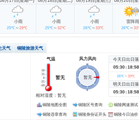
08月17日(星期一)
08月18日(星期二)
08月19日(星期三)
08月20日(
小雨
小雨
小雨
雷阵
～
～
～
～
25℃
29℃
25℃
32℃
26℃
33℃
26℃
3
史天气
铜陵旅游天气
风力风向
气温
今天日出日落
05:30
18:58
|
50 -
25 -
26℃
~
33℃
暂无
暂无
0 -
-25 -
明天日出日落
-50 -
05:30
18:58
|
相对湿度：暂无
铜陵地图全图
铜陵区号查询
铜陵网速测试
铜陵违章查询
铜陵身份证开头
铜陵今日油价