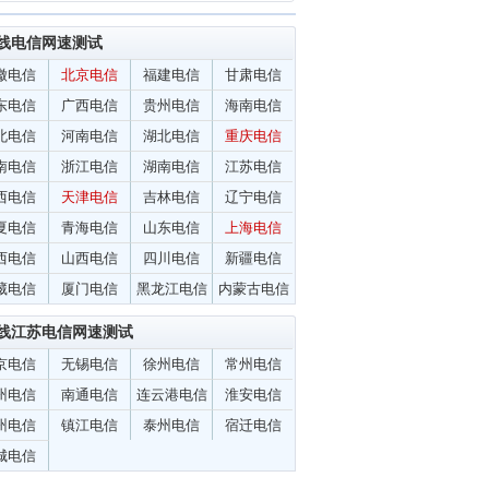
线电信网速测试
徽电信
北京电信
福建电信
甘肃电信
东电信
广西电信
贵州电信
海南电信
北电信
河南电信
湖北电信
重庆电信
南电信
浙江电信
湖南电信
江苏电信
西电信
天津电信
吉林电信
辽宁电信
夏电信
青海电信
山东电信
上海电信
西电信
山西电信
四川电信
新疆电信
藏电信
厦门电信
黑龙江电信
内蒙古电信
线江苏电信网速测试
京电信
无锡电信
徐州电信
常州电信
州电信
南通电信
连云港电信
淮安电信
州电信
镇江电信
泰州电信
宿迁电信
城电信