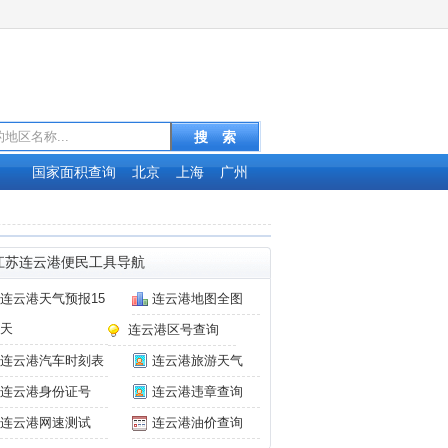
国家面积查询
北京
上海
广州
江苏连云港便民工具导航
连云港天气预报15
连云港地图全图
天
连云港区号查询
连云港汽车时刻表
连云港旅游天气
连云港身份证号
连云港违章查询
连云港网速测试
连云港油价查询