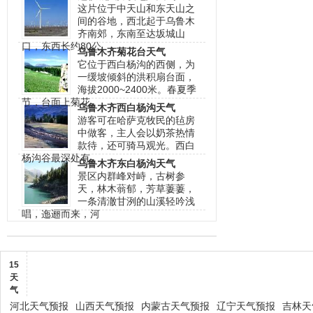
这片位于中天山和东天山之
间的谷地，西北起于乌鲁木
齐南郊，东南至达坂城山
口，东西长约80公
乌鲁木齐菊花台天气
它位于西白杨沟的西侧，为
一缓坡倾斜的洪积扇台面，
海拔2000~2400米。春夏季
节，台面上菊花
乌鲁木齐西白杨沟天气
游客可在哈萨克牧民的毡房
中做客，主人会以奶茶热情
款待，还可骑马观光。西白
杨沟谷最深处有
乌鲁木齐东白杨沟天气
景区内群峰对峙，古树参
天，林木蓊郁，芳草萋萋，
一条清澈甘洌的山溪轻吟浅
唱，迤逦而来，河
15
天
气
河北天气预报
山西天气预报
内蒙古天气预报
辽宁天气预报
吉林天