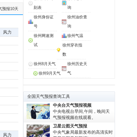
刻表
询
气预报10天
徐州身份证
徐州油价查
号
询
风力
徐州网速测
徐州气温
试
徐州穿衣指
数
徐州8月天气
徐州历史天
气
徐州9月天气
全国天气预报查询工具
中央台天气预报视频
中央电视台早间,午间，晚间天
气预报视频在线观看。
卫星云图天气预报
中央气象局最新发布的高清实时
风力