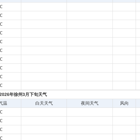
℃
℃
℃
℃
℃
℃
℃
℃
℃
℃
2026年徐州3月下旬天气
气温
白天天气
夜间天气
风向
℃
℃
℃
℃