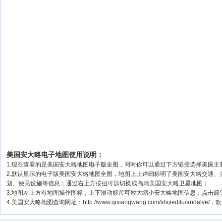
美国安大略电子地图使用说明：
1.现在查看的是美国安大略地图电子版全图，同时你可以通过下方链接选择美国主要城
2.默认显示的电子版美国安大略地图全图，地图上上详细标明了美国安大略交通
划、便民设施等信息；通过右上方按扭可以切换成高清美国安大略卫星地图；
3.地图左上方有地图操作图标，上下滑动标尺可放大缩小安大略地图信息；点击箭
4.美国安大略地图查询网址：http://www.qixiangwang.com/shijieditu/andalv