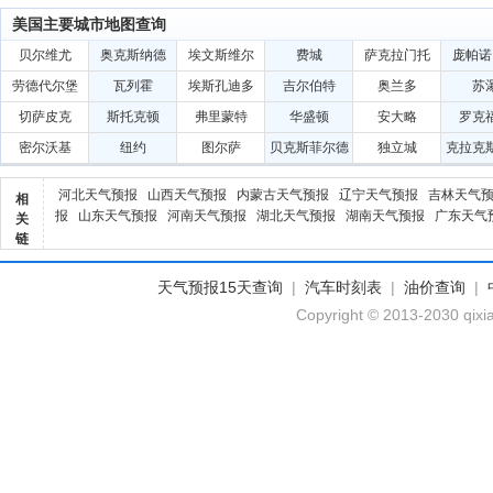
美国主要城市地图查询
贝尔维尤
奥克斯纳德
埃文斯维尔
费城
萨克拉门托
庞帕诺
劳德代尔堡
瓦列霍
埃斯孔迪多
吉尔伯特
奥兰多
苏
切萨皮克
斯托克顿
弗里蒙特
华盛顿
安大略
罗克
密尔沃基
纽约
图尔萨
贝克斯菲尔德
独立城
克拉克
河北天气预报
山西天气预报
内蒙古天气预报
辽宁天气预报
吉林天气
相
报
山东天气预报
河南天气预报
湖北天气预报
湖南天气预报
广东天气
关
链
天气预报15天查询
|
汽车时刻表
|
油价查询
|
Copyright © 2013-2030 qixi