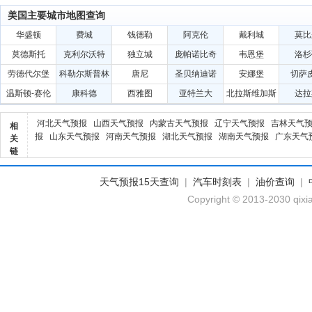
美国主要城市地图查询
华盛顿
费城
钱德勒
阿克伦
戴利城
莫比
莫德斯托
克利尔沃特
独立城
庞帕诺比奇
韦恩堡
洛杉
劳德代尔堡
科勒尔斯普林
唐尼
圣贝纳迪诺
安娜堡
切萨
斯
温斯顿-赛伦
康科德
西雅图
亚特兰大
北拉斯维加斯
达拉
河北天气预报
山西天气预报
内蒙古天气预报
辽宁天气预报
吉林天气
相
报
山东天气预报
河南天气预报
湖北天气预报
湖南天气预报
广东天气
关
链
天气预报15天查询
|
汽车时刻表
|
油价查询
|
Copyright © 2013-2030 qixi