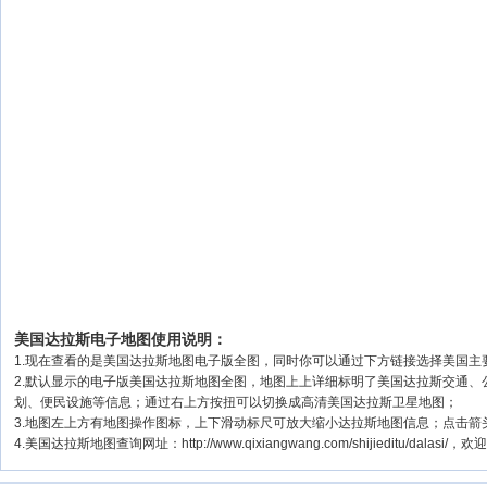
美国达拉斯电子地图使用说明：
1.现在查看的是美国达拉斯地图电子版全图，同时你可以通过下方链接选择美国主要城
2.默认显示的电子版美国达拉斯地图全图，地图上上详细标明了美国达拉斯交通
划、便民设施等信息；通过右上方按扭可以切换成高清美国达拉斯卫星地图；
3.地图左上方有地图操作图标，上下滑动标尺可放大缩小达拉斯地图信息；点击箭
4.美国达拉斯地图查询网址：http://www.qixiangwang.com/shijieditu/dalasi