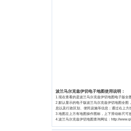
波兰马尔克兹伊切电子地图使用说明：
1.现在查看的是波兰马尔克兹伊切地图电子版全图
2.默认显示的电子版波兰马尔克兹伊切地图全
息以及行政区划、便民设施等信息；通过右上方
3.地图左上方有地图操作图标，上下滑动标尺
4.波兰马尔克兹伊切地图查询网址：http://www.qixian