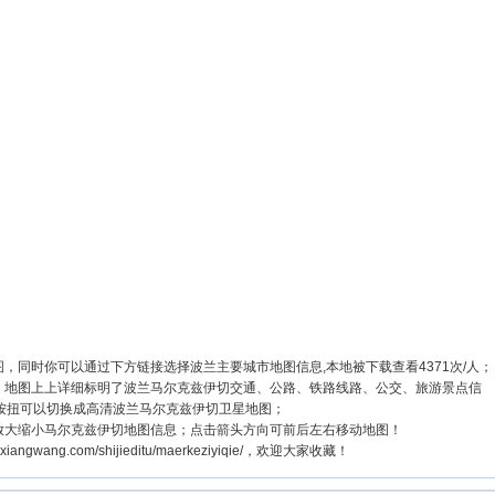
，同时你可以通过下方链接选择波兰主要城市地图信息,本地被下载查看4371次/人；
图，地图上上详细标明了波兰马尔克兹伊切交通、公路、铁路线路、公交、旅游景点信
按扭可以切换成高清波兰马尔克兹伊切卫星地图；
可放大缩小马尔克兹伊切地图信息；点击箭头方向可前后左右移动地图！
gwang.com/shijieditu/maerkeziyiqie/，欢迎大家收藏！