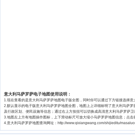
意大利马萨罗萨电子地图使用说明：
1.现在查看的是意大利马萨罗萨地图电子版全图，同时你可以通过下方链接选择意大
2.默认显示的电子版意大利马萨罗萨地图全图，地图上上详细标明了意大利马萨
及行政区划、便民设施等信息；通过右上方按扭可以切换成高清意大利马萨罗萨卫
3.地图左上方有地图操作图标，上下滑动标尺可放大缩小马萨罗萨地图信息；点击
4.意大利马萨罗萨地图查询网址：http://www.qixiangwang.com/shijieditu/mas