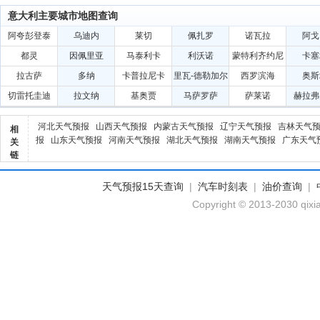
意大利主要城市地图查询
阿夸彭登泰
乌迪内
莱切
佩扎罗
诺瓦拉
阿戈
都灵
因佩里亚
马泰利卡
利沃诺
蒙特利齐约尼
卡塞
拉古萨
多纳
卡普拉尼卡
里瓦-德勒加尔
西罗滨海
奥斯
达
切雷托圭迪
拉文纳
基奥贾
马萨罗萨
萨莱诺
赫拉弗
河北天气预报
山西天气预报
内蒙古天气预报
辽宁天气预报
吉林天气
相
报
山东天气预报
河南天气预报
湖北天气预报
湖南天气预报
广东天气
关
链
天气预报15天查询
|
汽车时刻表
|
油价查询
|
Copyright © 2013-2030 qixi