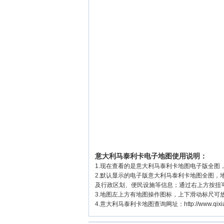
意大利马泰利卡电子地图使用说明：
1.现在查看的是意大利马泰利卡地图电子版全图，
2.默认显示的电子版意大利马泰利卡地图全图
及行政区划、便民设施等信息；通过右上方按扭
3.地图左上方有地图操作图标，上下滑动标尺可
4.意大利马泰利卡地图查询网址：http://www.qixiang