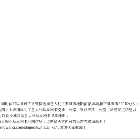
同时你可以通过下方链接选择意大利主要城市地图信息,本地被下载查看5215次/人；
，地图上上详细标明了意大利马泰利卡交通、公路、铁路线路、公交、旅游景点信息以
可以切换成高清意大利马泰利卡卫星地图；
放大缩小马泰利卡地图信息；点击箭头方向可前后左右移动地图！
wang.com/shijieditu/matailika/，欢迎大家收藏！