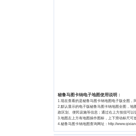
秘鲁马图卡纳电子地图使用说明：
1.现在查看的是秘鲁马图卡纳地图电子版全图，同
2.默认显示的电子版秘鲁马图卡纳地图全图，
政区划、便民设施等信息；通过右上方按扭可以
3.地图左上方有地图操作图标，上下滑动标尺可
4.秘鲁马图卡纳地图查询网址：http://www.qixiangw