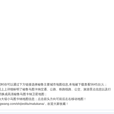
时你可以通过下方链接选择秘鲁主要城市地图信息,本地被下载查看5645次/人；
地图上上详细标明了秘鲁马图卡纳交通、公路、铁路线路、公交、旅游景点信息以及行
切换成高清秘鲁马图卡纳卫星地图；
放大缩小马图卡纳地图信息；点击箭头方向可前后左右移动地图！
ang.com/shijieditu/matukana/，欢迎大家收藏！