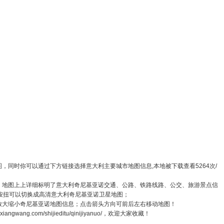
，同时你可以通过下方链接选择意大利主要城市地图信息,本地被下载查看5264次/
图，地图上上详细标明了意大利奇尼基亚诺交通、公路、铁路线路、公交、旅游景点信
按扭可以切换成高清意大利奇尼基亚诺卫星地图；
可放大缩小奇尼基亚诺地图信息；点击箭头方向可前后左右移动地图！
gwang.com/shijieditu/qinijiyanuo/，欢迎大家收藏！