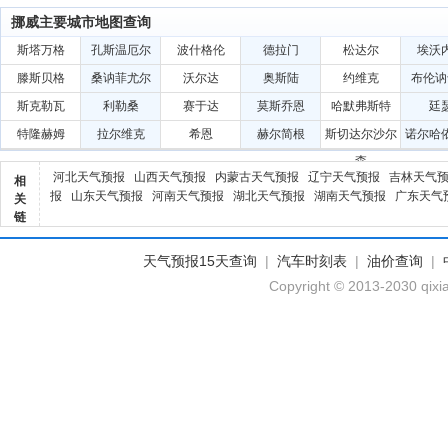
挪威主要城市地图查询
斯塔万格
孔斯温厄尔
波什格伦
德拉门
松达尔
埃沃
滕斯贝格
桑讷菲尤尔
沃尔达
奥斯陆
约维克
布伦讷
斯克勒瓦
利勒桑
赛于达
莫斯乔恩
哈默弗斯特
廷
特隆赫姆
拉尔维克
希恩
赫尔简根
斯切达尔沙尔
诺尔哈
森
河北天气预报
山西天气预报
内蒙古天气预报
辽宁天气预报
吉林天气
相
报
山东天气预报
河南天气预报
湖北天气预报
湖南天气预报
广东天气
关
链
天气预报15天查询
|
汽车时刻表
|
油价查询
|
Copyright © 2013-2030 qixi