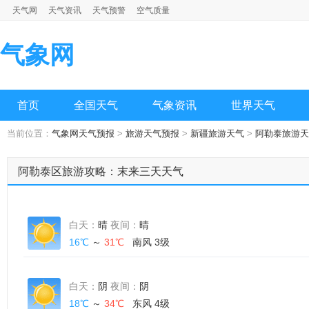
天气网
天气资讯
天气预警
空气质量
气象网
首页
全国天气
气象资讯
世界天气
当前位置：
气象网天气预报
>
旅游天气预报
>
新疆旅游天气
>
阿勒泰旅游天
阿勒泰区旅游攻略：末来三天天气
白天：
晴
夜间：
晴
16℃
～
31℃
南风 3级
白天：
阴
夜间：
阴
18℃
～
34℃
东风 4级