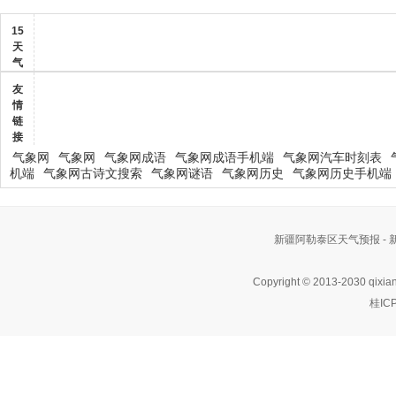
15
天
气
友
情
链
接
气象网
气象网
气象网成语
气象网成语手机端
气象网汽车时刻表
机端
气象网古诗文搜索
气象网谜语
气象网历史
气象网历史手机端
新疆阿勒泰区天气预报 -
Copyright © 2013-2030 qixia
桂IC