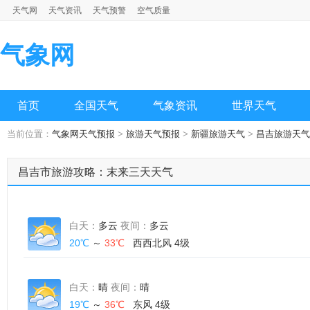
天气网
天气资讯
天气预警
空气质量
气象网
首页
全国天气
气象资讯
世界天气
当前位置：
气象网天气预报
>
旅游天气预报
>
新疆旅游天气
>
昌吉旅游天气
昌吉市旅游攻略：末来三天天气
白天：
多云
夜间：
多云
20℃
～
33℃
西西北风 4级
白天：
晴
夜间：
晴
19℃
～
36℃
东风 4级