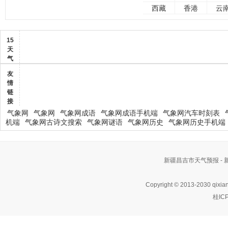
西藏
香港
云
15
天
气
友
情
链
接
气象网
气象网
气象网成语
气象网成语手机端
气象网汽车时刻表
机端
气象网古诗文搜索
气象网谜语
气象网历史
气象网历史手机端
新疆昌吉市天气预报 -
Copyright © 2013-2030 qixia
桂IC