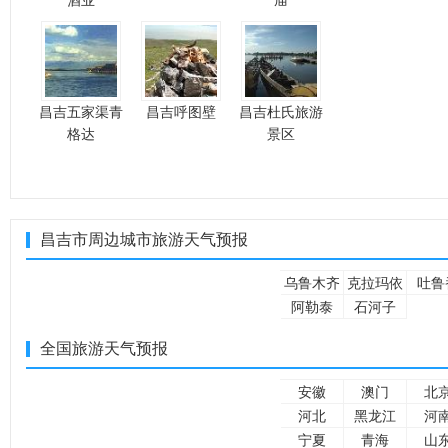
酒业
庙
昌吉五家渠青
昌吉呼图壁
昌吉杜氏旅游
格达
景区
昌吉市周边城市旅游天气预报
乌鲁木齐
克拉玛依
吐鲁
阿勒泰
石河子
全国旅游天气预报
安徽
澳门
北
河北
黑龙江
河
宁夏
青海
山