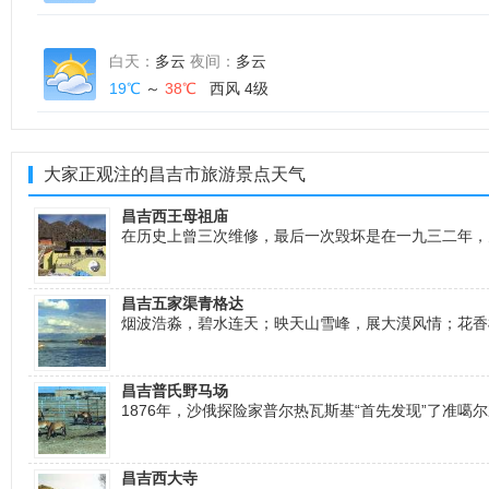
白天：
多云
夜间：
多云
19℃
～
38℃
西风 4级
大家正观注的昌吉市旅游景点天气
昌吉西王母祖庙
在历史上曾三次维修，最后一次毁坏是在一九三二年，
昌吉五家渠青格达
烟波浩淼，碧水连天；映天山雪峰，展大漠风情；花香
昌吉普氏野马场
1876年，沙俄探险家普尔热瓦斯基“首先发现”了准
昌吉西大寺