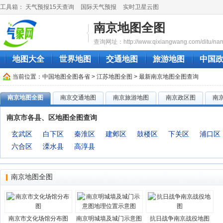
工具箱：
天气预报15天查询
国际天气预报
实时卫星云图
南京地图全图
查询网址：http://www.qixiangwang.com/ditu/nanj
地图大全
世界地图
交通地图
旅游地图
中国
当前位置：
中国地图全图各省
>
江苏地图全图
> 最新南京地图全图查询
南京地图全图
南京交通地图
南京旅游地图
南京政区图
南
南京市各县、区地图全图查询
玄武区
白下区
秦淮区
建邺区
鼓楼区
下关区
浦口区
六合区
溧水县
高淳县
南京地图全图
南京市文化场馆分布图
南京明城墙及城门示意图
抗日战争南京战役地图