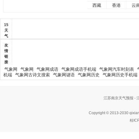
西藏
香港
云
15
天
气
友
情
链
接
气象网
气象网
气象网成语
气象网成语手机端
气象网汽车时刻表
机端
气象网古诗文搜索
气象网谜语
气象网历史
气象网历史手机端
江苏南京天气预报 -
Copyright © 2013-2030 qixia
桂IC