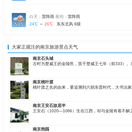
白天：
雷阵雨
夜间：
雷阵雨
24℃
～
26℃
东东北风 6级
大家正观注的南京旅游景点天气
南京石头城
古时为楚威王的金陵邑，筑于楚威王七年（前333）。
南京桃叶渡
桃叶渡之名的由来，要追溯到六朝东晋时代，大书法家
南京王安石故居半
王安石（1020―1086）生在江西，却与金陵有着
南京煦园