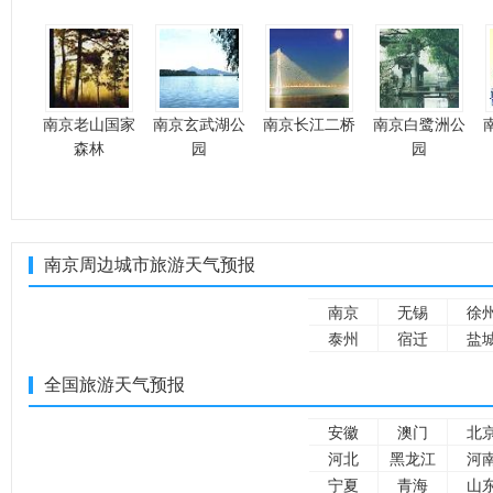
南京老山国家
南京玄武湖公
南京长江二桥
南京白鹭洲公
森林
园
园
南京周边城市旅游天气预报
南京
无锡
徐
泰州
宿迁
盐
全国旅游天气预报
安徽
澳门
北
河北
黑龙江
河
宁夏
青海
山