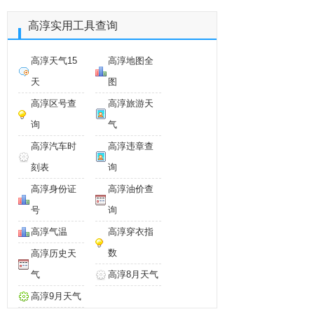
高淳实用工具查询
高淳天气15
高淳地图全
天
图
高淳区号查
高淳旅游天
询
气
高淳汽车时
高淳违章查
刻表
询
高淳身份证
高淳油价查
号
询
高淳气温
高淳穿衣指
数
高淳历史天
气
高淳8月天气
高淳9月天气