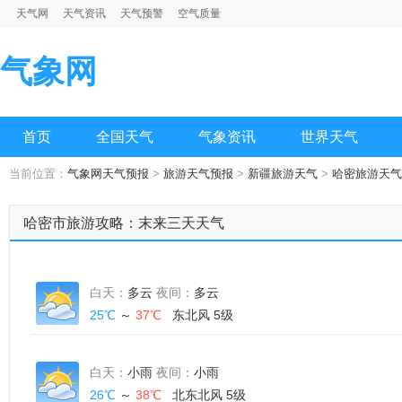
天气网
天气资讯
天气预警
空气质量
气象网
首页
全国天气
气象资讯
世界天气
当前位置：
气象网天气预报
>
旅游天气预报
>
新疆旅游天气
>
哈密旅游天气
哈密市旅游攻略：末来三天天气
白天：
多云
夜间：
多云
25℃
～
37℃
东北风 5级
白天：
小雨
夜间：
小雨
26℃
～
38℃
北东北风 5级