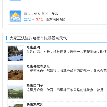
白天：
多云
夜间：
多云
22℃
～
37℃
南东南风 5级
大家正观注的哈密市旅游景点天气
哈密黑沟
黑沟山高、沟长，植被茂盛，暖季一片葱笼墨绿，即使
哈密佛教寺遗址
白杨河水自中部流过，将其分成东西两部分，又名台藏
哈密口门子
这里是哈密、伊吾、巴里坤三条公路的连接点，曾是古
哈密寒气沟