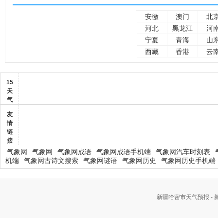
安徽
澳门
北
河北
黑龙江
河
宁夏
青海
山
西藏
香港
云
15
天
气
友
情
链
接
气象网
气象网
气象网成语
气象网成语手机端
气象网汽车时刻表
机端
气象网古诗文搜索
气象网谜语
气象网历史
气象网历史手机端
新疆哈密市天气预报 -