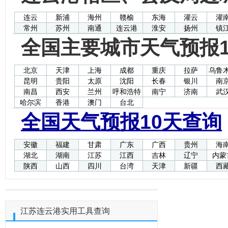
连云
新浦
海州
赣榆
东海
灌云
灌
常州
苏州
南通
连云港
淮安
扬州
镇
全国主要城市天气预报1
北京
天津
上海
成都
重庆
拉萨
乌鲁
昆明
贵阳
太原
沈阳
长春
银川
南
南昌
西安
兰州
呼和浩特
南宁
济南
武
哈尔滨
香港
澳门
台北
全国天气预报10天查询
安徽
福建
甘肃
广东
广西
贵州
海
湖北
湖南
江苏
江西
吉林
辽宁
内蒙
陕西
山西
四川
台湾
天津
新疆
西
江苏连云港实用工具查询