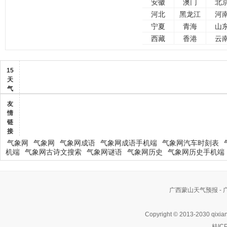
安徽
澳门
北
河北
黑龙江
河
宁夏
青海
山
西藏
香港
云
15
天
气
友
情
链
接
气象网
气象网
气象网成语
气象网成语手机端
气象网汽车时刻表
机端
气象网古诗文搜索
气象网谜语
气象网历史
气象网历史手机端
广西蒙山天气预报 -
Copyright © 2013-2030 qixia
桂IC