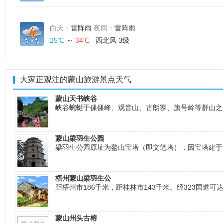
白天：
雷阵雨
夜间：
雷阵雨
25℃
～
34℃
西北风 3级
大家正观注的蒙山旅游景点天气
蒙山天书峡谷
峡谷蜿蜒于倮倮峰、观音山、古朗寨、旗号岭等群山之
蒙山梁羽生公园
梁羽生公园原址为鳌山宝塔（即文笔塔），因宝塔建于
梧州蒙山梁羽生公
距梧州市186千米，距桂林市143千米。经323国道
蒙山州头古榕