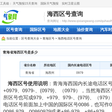
工具箱：
天气预报15天查询
国际天气预报
实时卫星云图
海西区号查询
查询网址：http://www.qixiangwang.com/quhao/ha
区号查询
国际区号
地图大全
油价查询
汽车
当前位置：
区号查询大全
>
青海区号
> 海西电话区号查询
青海省海西区号是多少
省分名称
所在地区
国内长途电话区号
青海省
海西州
0979
海西区号使用说明
：青海海西国内长途电话区号
+0979、0979-、(0979)、（0979），当然
所区号也写成979、+979、979-、(979)、（
电话区号前面加上中国的国际区号0086，也写作0086
0086 979、00860979或者+86-979、+86+979。