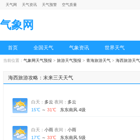
天气网
天气资讯
天气预警
空气质量
气象网
首页
全国天气
气象资讯
世界天气
当前位置：
气象网天气预报
>
旅游天气预报
>
青海旅游天气
>
海西旅游天气
海西旅游攻略：末来三天天气
白天：
多云
夜间：
多云
15℃
～
31℃
东东南风 4级
白天：
小雨
夜间：
小雨
17℃
～
33℃
东东南风 5级