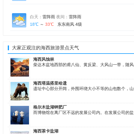
白天：
雷阵雨
夜间：
雷阵雨
18℃
～
33℃
东东南风 4级
大家正观注的海西旅游景点天气
海西风蚀林
柴达木盆地西部的甫八仙、黄反梁、大风山一带，随风
海西塔温搭里哈遗
遗址中心部分开阔，外围环绕大小不等的山包数个，山
格尔木盐湖钾肥厂
而博物馆在离厂区不远的发展公司内。在发展公司的盐
海西茶卡盐湖