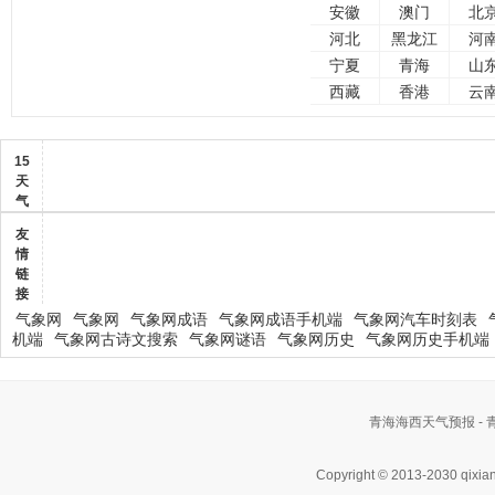
安徽
澳门
北
河北
黑龙江
河
宁夏
青海
山
西藏
香港
云
15
天
气
友
情
链
接
气象网
气象网
气象网成语
气象网成语手机端
气象网汽车时刻表
机端
气象网古诗文搜索
气象网谜语
气象网历史
气象网历史手机端
青海海西天气预报 -
Copyright © 2013-2030 qixia