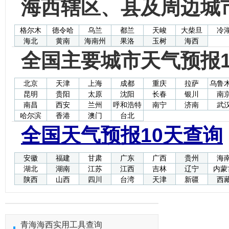
海西辖区、县及周边城
格尔木
德令哈
乌兰
都兰
天峻
大柴旦
冷
海北
黄南
海南州
果洛
玉树
海西
全国主要城市天气预报1
北京
天津
上海
成都
重庆
拉萨
乌鲁
昆明
贵阳
太原
沈阳
长春
银川
南
南昌
西安
兰州
呼和浩特
南宁
济南
武
哈尔滨
香港
澳门
台北
全国天气预报10天查询
安徽
福建
甘肃
广东
广西
贵州
海
湖北
湖南
江苏
江西
吉林
辽宁
内蒙
陕西
山西
四川
台湾
天津
新疆
西
青海海西实用工具查询