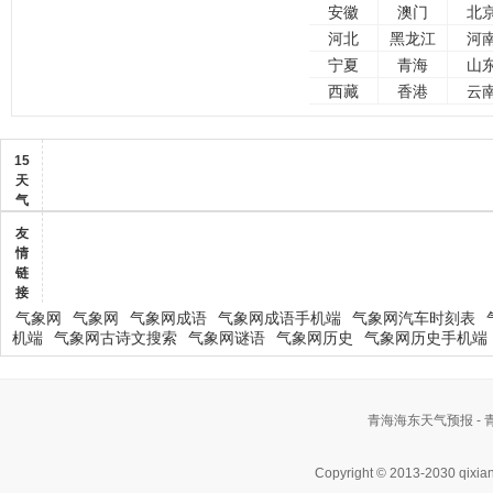
安徽
澳门
北
河北
黑龙江
河
宁夏
青海
山
西藏
香港
云
15
天
气
友
情
链
接
气象网
气象网
气象网成语
气象网成语手机端
气象网汽车时刻表
机端
气象网古诗文搜索
气象网谜语
气象网历史
气象网历史手机端
青海海东天气预报 -
Copyright © 2013-2030 qixia