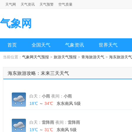
天气网
天气资讯
天气预警
空气质量
气象网
首页
全国天气
气象资讯
世界天气
当前位置：
气象网天气预报
>
旅游天气预报
>
青海旅游天气
>
海东旅游天气
海东旅游攻略：末来三天天气
白天：
小雨
夜间：
小雨
18℃
～
34℃
东东南风 5级
白天：
雷阵雨
夜间：
雷阵雨
19℃
～
31℃
东南风 5级